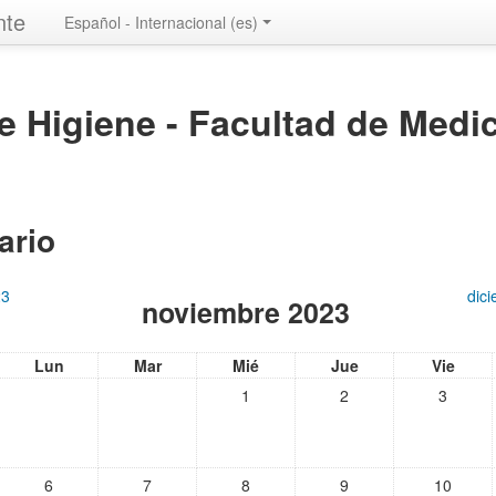
nte
Español - Internacional ‎(es)‎
de Higiene - Facultad de Medi
ario
23
dic
noviembre 2023
Lun
Mar
Mié
Jue
Vie
1
2
3
6
7
8
9
10