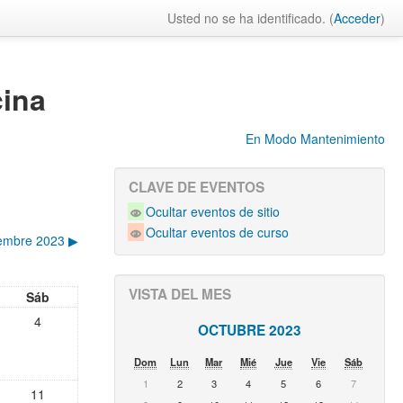
Usted no se ha identificado. (
Acceder
)
cina
En Modo Mantenimiento
CLAVE DE EVENTOS
Ocultar eventos de sitio
Ocultar eventos de curso
iembre 2023
▶︎
VISTA DEL MES
Sáb
4
OCTUBRE 2023
Dom
Lun
Mar
Mié
Jue
Vie
Sáb
1
2
3
4
5
6
7
11