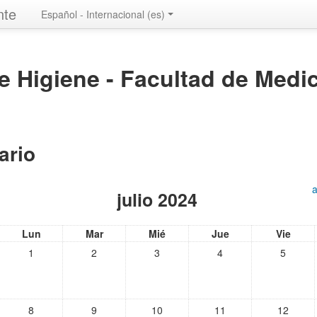
nte
Español - Internacional ‎(es)‎
de Higiene - Facultad de Medi
ario
julio 2024
Lun
Mar
Mié
Jue
Vie
1
2
3
4
5
8
9
10
11
12