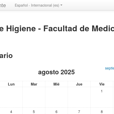
nte
Español - Internacional ‎(es)‎
de Higiene - Facultad de Medi
ario
sept
agosto 2025
Lun
Mar
Mié
Jue
Vie
1
4
5
6
7
8