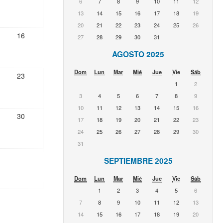
6
7
8
9
10
11
12
13
14
15
16
17
18
19
20
21
22
23
24
25
26
16
27
28
29
30
31
AGOSTO 2025
Dom
Lun
Mar
Mié
Jue
Vie
Sáb
23
1
2
3
4
5
6
7
8
9
10
11
12
13
14
15
16
30
17
18
19
20
21
22
23
24
25
26
27
28
29
30
31
SEPTIEMBRE 2025
Dom
Lun
Mar
Mié
Jue
Vie
Sáb
1
2
3
4
5
6
7
8
9
10
11
12
13
14
15
16
17
18
19
20