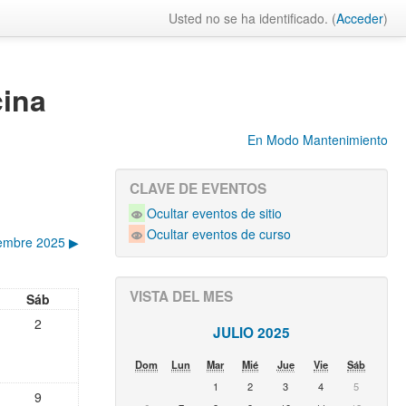
Usted no se ha identificado. (
Acceder
)
cina
En Modo Mantenimiento
CLAVE DE EVENTOS
Ocultar eventos de sitio
Ocultar eventos de curso
iembre 2025
▶︎
VISTA DEL MES
Sáb
2
JULIO 2025
Dom
Lun
Mar
Mié
Jue
Vie
Sáb
1
2
3
4
5
9