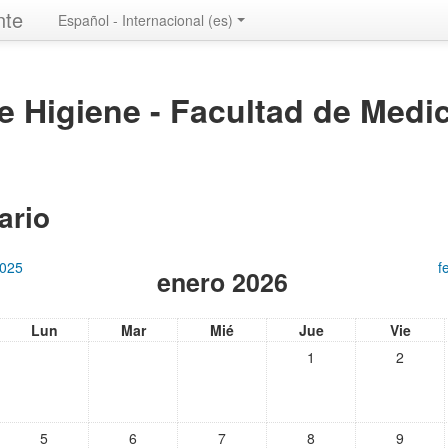
nte
Español - Internacional ‎(es)‎
de Higiene - Facultad de Medi
ario
2025
f
enero 2026
Lun
Mar
Mié
Jue
Vie
1
2
5
6
7
8
9