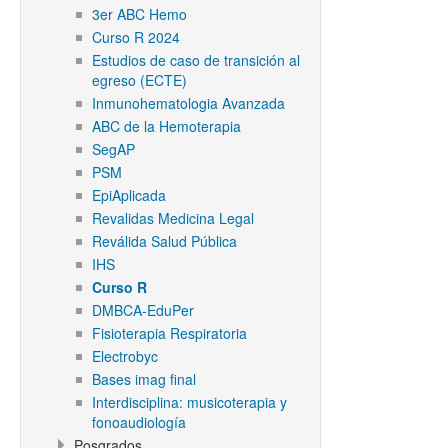
3er ABC Hemo
Curso R 2024
Estudios de caso de transición al
egreso (ECTE)
Inmunohematologia Avanzada
ABC de la Hemoterapia
SegAP
PSM
EpiAplicada
Revalidas Medicina Legal
Reválida Salud Pública
IHS
Curso R
DMBCA-EduPer
Fisioterapia Respiratoria
Electrobyc
Bases imag final
Interdisciplina: musicoterapia y
fonoaudiología
Posgrados