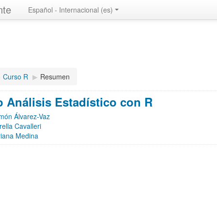
nte
Español - Internacional ‎(es)‎
︎
Curso R
▶︎
Resumen
 Análisis Estadístico con R
món Álvarez-Vaz
rella Cavalleri
riana Medina