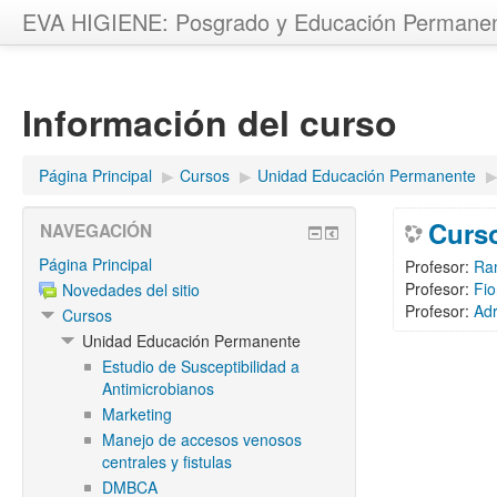
EVA HIGIENE: Posgrado y Educación Permane
Información del curso
Página Principal
▶︎
Cursos
▶︎
Unidad Educación Permanente
▶
Curso
NAVEGACIÓN
Página Principal
Profesor:
Ra
Profesor:
Fio
Novedades del sitio
Profesor:
Ad
Cursos
Unidad Educación Permanente
Estudio de Susceptibilidad a
Antimicrobianos
Marketing
Manejo de accesos venosos
centrales y fistulas
DMBCA