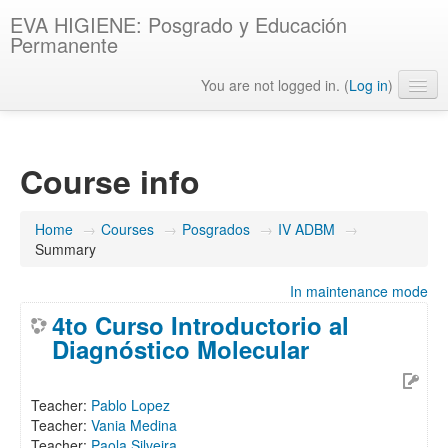
EVA HIGIENE: Posgrado y Educación
Permanente
You are not logged in. (
Log in
)
English ‎(en)‎
Course info
Home
→
Courses
→
Posgrados
→
IV ADBM
→
Summary
In maintenance mode
4to Curso Introductorio al
Diagnóstico Molecular
Teacher:
Pablo Lopez
Teacher:
Vania Medina
Teacher:
Paola Silveira