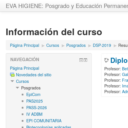
EVA HIGIENE: Posgrado y Educación Permane
Información del curso
Página Principal
▶︎
Cursos
▶︎
Posgrados
▶︎
DSP-2019
▶︎
Res
Diplo
NAVEGACIÓN
Página Principal
Profesor:
Bet
Profesor:
Gab
Novedades del sitio
Profesor:
Fr
Cursos
Profesor:
Im
Posgrados
Profesor:
Ad
EpiCom
PAS2025
PASS-2026
IV ADBM
EPI COMUNITARIA
Biotecnologías aplicadas