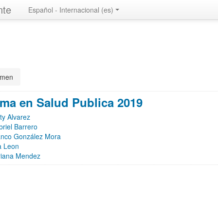
nte
Español - Internacional ‎(es)‎
umen
ma en Salud Publica 2019
ty Alvarez
riel Barrero
anco González Mora
a Leon
riana Mendez