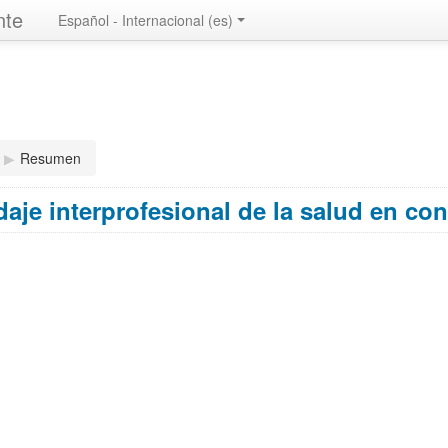
nte
Español - Internacional ‎(es)‎
▶︎
Resumen
aje interprofesional de la salud en c