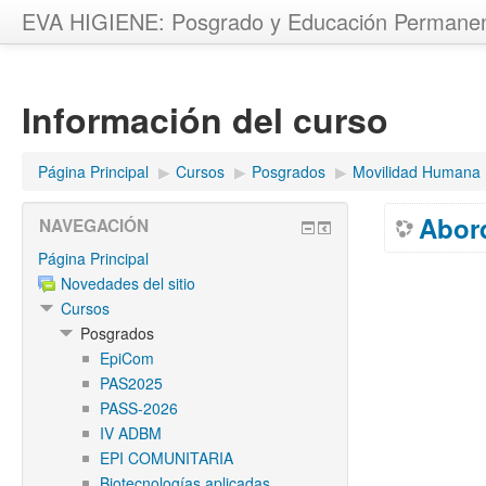
EVA HIGIENE: Posgrado y Educación Permane
Información del curso
Página Principal
▶︎
Cursos
▶︎
Posgrados
▶︎
Movilidad Humana
Abord
NAVEGACIÓN
Página Principal
Novedades del sitio
Cursos
Posgrados
EpiCom
PAS2025
PASS-2026
IV ADBM
EPI COMUNITARIA
Biotecnologías aplicadas