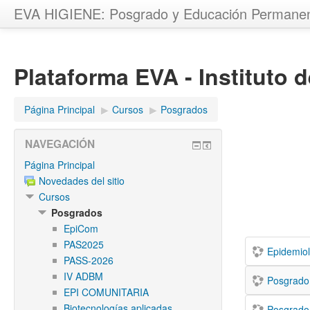
EVA HIGIENE: Posgrado y Educación Permane
Plataforma EVA - Instituto 
Página Principal
▶︎
Cursos
▶︎
Posgrados
NAVEGACIÓN
Página Principal
Novedades del sitio
Cursos
Posgrados
EpiCom
PAS2025
Epidemiol
PASS-2026
IV ADBM
Posgrado 
EPI COMUNITARIA
Biotecnologías aplicadas
Posgrado 